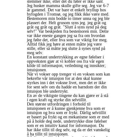
stemmer ikke, eller det du føler er ikke sant.
Jeg husker mamma skulle gifte seg. Jeg var 6-7
år gammel. Det var bare et enkelt bryllup hos
byfogden i Tromsø, og jeg fikk ikke være med.
Bestemoren min bodde to timer unna og jeg ble
plassert der. Helt grusom syns jeg. jeg gråt og
gråt og gråt og gråt. "Slutt å syns synd på deg
selv!" Var beskjeden fra bestemoren min. Dette
var ikke eneste gangen jeg sa fra om hvordan
jeg følte det, eller hva som var viktig for meg.
Alltid fikk jeg høre at enten måtte jeg være
stille, eller så måtte jeg slutte å synes synd på
meg selv.
En konstant undertrykking av egne følelser i
oppveksten gjør at vi kobler oss fra vår egen
kilde til informasjon, veiledning og innsikter;
intuisjonen.
Når vi vokser opp trenger vi en voksen som kan
bekrefte vår intuisjon for at den skal kunne
styrkes inn i det voksne livet, men det er ikke
for sent selv om du hadde en barndom der din
intuisjon ble undertrykt.
En av de viktigste tingene du kan gjøre er å stå
i egen kraft og styrke din selvtillit.
Den største utfordringen i forhold til
intuisjonen er å kunne gjenkjenne hva som er
intuisjon og hva som er frykt. Dårlig selvtillit
er basert på frykt og en mekanisme som er med
på å holde deg nede, undertrykke dine følelser
som er en intuitiv kanal for informasjon. Du
har ikke tillit til deg selv, og da er det vanskelig
å ha tillit til intuisjonen.