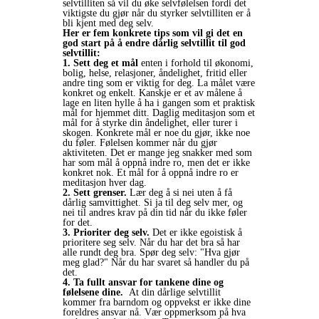
selvtilliten så vil du øke selvfølelsen fordi det
viktigste du gjør når du styrker selvtilliten er å
bli kjent med deg selv.
Her er fem konkrete tips som vil gi det en
god start på å endre dårlig selvtillit til god
selvtillit:
1. Sett deg et mål
enten i forhold til økonomi,
bolig, helse, relasjoner, åndelighet, fritid eller
andre ting som er viktig for deg. La målet være
konkret og enkelt. Kanskje er et av målene å
lage en liten hylle å ha i gangen som et praktisk
mål for hjemmet ditt. Daglig meditasjon som et
mål for å styrke din åndelighet, eller turer i
skogen. Konkrete mål er noe du gjør, ikke noe
du føler. Følelsen kommer når du gjør
aktiviteten. Det er mange jeg snakker med som
har som mål å oppnå indre ro, men det er ikke
konkret nok. Et mål for å oppnå indre ro er
meditasjon hver dag.
2. Sett grenser.
Lær deg å si nei uten å få
dårlig samvittighet. Si ja til deg selv mer, og
nei til andres krav på din tid når du ikke føler
for det.
3. Prioriter deg selv.
Det er ikke egoistisk å
prioritere seg selv. Når du har det bra så har
alle rundt deg bra. Spør deg selv: "Hva gjør
meg glad?" Når du har svaret så handler du på
det.
4. Ta fullt ansvar for tankene dine og
følelsene dine.
At din dårlige selvtillit
kommer fra barndom og oppvekst er ikke dine
foreldres ansvar nå. Vær oppmerksom på hva