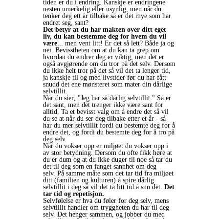
tiden er du i endring. Kanskje er endringene
nesten umerkelig eller usynlig, men når du
tenker deg ett år tilbake så er det mye som har
endret seg, sant?
Det betyr at du har makten over ditt eget
liv, du kan bestemme deg for hvem du vil
være
... men vent litt! Er det så lett? Både ja og
nei. Bevisstheten om at du kan ta grep om
hvordan du endrer deg er viktig, men det er
også avgjørende om du tror på det selv. Dersom
du ikke helt tror på det så vil det ta lenger tid,
ja kanskje til og med livstider før du har fått
snudd det ene mønsteret som mater din dårlige
selvtillit.
Når du sier; "Jeg har så dårlig selvtillit." Så er
det sant, men det trenger ikke være sant for
alltid. Ta et bevisst valg om å endre det så vil
du se at når du ser deg tilbake etter et år - så
har du mer selvtillit fordi du bestemte deg for å
endre det, og fordi du bestemte deg for å tro på
deg selv.
Når du vokser opp er miljøet du vokser opp i
av stor betydning. Dersom du ofte fikk høre at
du er dum og at du ikke duger til noe så tar du
det til deg som en fanget sannhet om deg
selv. På samme måte som det tar tid fra miljøet
ditt (familien og kulturen) å spire dårlig
selvtillit i deg så vil det ta litt tid å snu det.
Det
tar tid og repetisjon.
Selvfølelse er hva du føler for deg selv, mens
selvtillit handler om tryggheten du har til deg
selv. Det henger sammen, og jobber du med