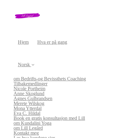
Hjem
Hva er på gang
Norsk
om Bedrifts-og Bevissthets Coaching
Tilbakemedlinger
Nicole Portheim
Anne Skoglund
Agnes Gulbrandsen
Merete Wilskog
Mona Ytterdal
Eva C. Hildal
Book en gratis konsultasjon med Lill
om Kundalini Yoga
om Lill Legård
Kontakt meg
Les hva kundene sier