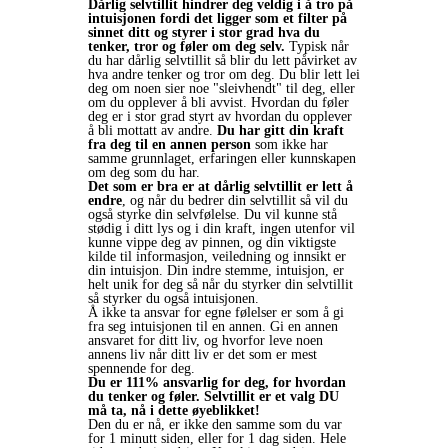
Dårlig selvtillit hindrer deg veldig i å tro på
intuisjonen fordi det ligger som et filter på
sinnet ditt og styrer i stor grad hva du
tenker, tror og føler om deg selv.
Typisk når
du har dårlig selvtillit så blir du lett påvirket av
hva andre tenker og tror om deg. Du blir lett lei
deg om noen sier noe "sleivhendt" til deg, eller
om du opplever å bli avvist. Hvordan du føler
deg er i stor grad styrt av hvordan du opplever
å bli mottatt av andre.
Du har gitt din kraft
fra deg til en annen person
som ikke har
samme grunnlaget, erfaringen eller kunnskapen
om deg som du har.
Det som er bra er at dårlig selvtillit er lett å
endre
, og når du bedrer din selvtillit så vil du
også styrke din selvfølelse. Du vil kunne stå
stødig i ditt lys og i din kraft, ingen utenfor vil
kunne vippe deg av pinnen, og din viktigste
kilde til informasjon, veiledning og innsikt er
din intuisjon. Din indre stemme, intuisjon, er
helt unik for deg så når du styrker din selvtillit
så styrker du også intuisjonen.
Å ikke ta ansvar for egne følelser er som å gi
fra seg intuisjonen til en annen. Gi en annen
ansvaret for ditt liv, og hvorfor leve noen
annens liv når ditt liv er det som er mest
spennende for deg.
Du er 111% ansvarlig for deg, for hvordan
du tenker og føler. Selvtillit er et valg DU
må ta, nå i dette øyeblikket!
Den du er nå, er ikke den samme som du var
for 1 minutt siden, eller for 1 dag siden. Hele