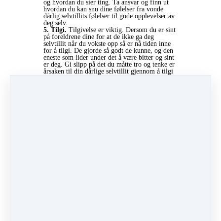
og hvordan du sier ting. Ta ansvar og finn ut
hvordan du kan snu dine følelser fra vonde
dårlig selvtillits følelser til gode opplevelser av
deg selv.
5. Tilgi.
Tilgivelse er viktig. Dersom du er sint
på foreldrene dine for at de ikke ga deg
selvtillit når du vokste opp så er nå tiden inne
for å tilgi. De gjorde så godt de kunne, og den
eneste som lider under det å være bitter og sint
er deg. Gi slipp på det du måtte tro og tenke er
årsaken til din dårlige selvtillit gjennom å tilgi
menneskene det gjelder, eller situasjonen.
Hva tror du er det selvtillit eller selvfølelse som
står i veien for intuisjonen? Del gjerne dine
tanker om selvtillit i kommentarfeltet under.
12 okt '22 11:42
Av rev. Dr. Lill Legard
Under
Intuisjon
7 min lest
Like
👍 1
Del
Publiser innlegg
Del
Pin
Kategorier
Intuisjon
(40)