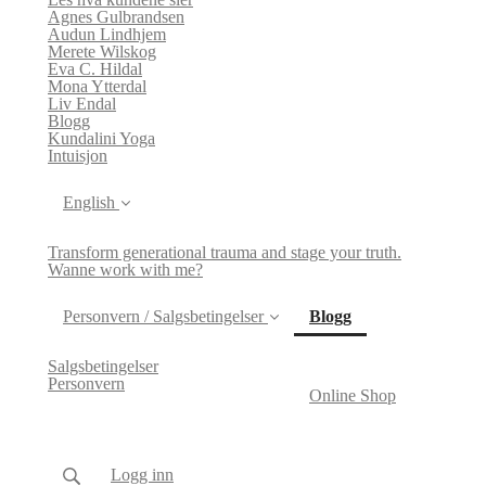
Agnes Gulbrandsen
Audun Lindhjem
Merete Wilskog
Eva C. Hildal
Mona Ytterdal
Liv Endal
Blogg
Kundalini Yoga
Intuisjon
English
Transform generational trauma and stage your truth.
Wanne work with me?
(current)
Personvern / Salgsbetingelser
Blogg
Salgsbetingelser
Personvern
Online Shop
Logg inn